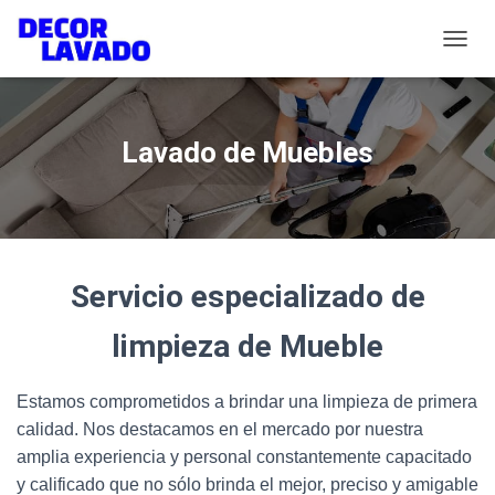
C
A
M
B
I
Lavado de Muebles
A
R
M
O
D
O
D
Servicio especializado de
E
N
limpieza de Mueble
A
V
E
Estamos comprometidos a brindar una limpieza de primera
G
calidad. Nos destacamos en el mercado por nuestra
A
C
amplia experiencia y personal constantemente capacitado
I
y calificado que no sólo brinda el mejor, preciso y amigable