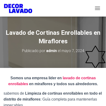
C
A
M
B
I
Lavado de Cortinas Enrollables en
A
R
Miraflores
M
O
Publicado por
admin
el
mayo 7, 2024
D
O
D
E
N
A
Somos una empresa lider en
lavado de cortinas
V
enrollables
en miraflores y todos sus alrededores.
E
G
A
sabemos de
Limpieza de cortinas enrollables en todo el
C
distrito de miraflores
: Guía completa para mantenerlas
I
impecables