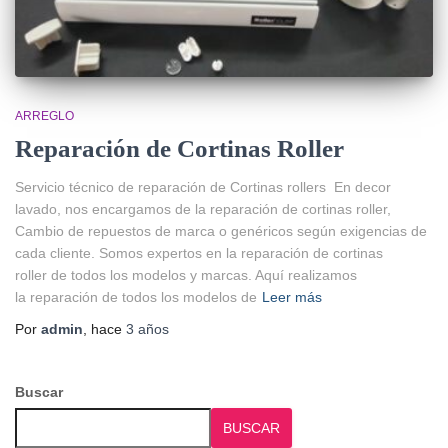
ARREGLO
Reparación de Cortinas Roller
Servicio técnico de reparación de Cortinas rollers En decor
lavado, nos encargamos de la reparación de cortinas roller,
Cambio de repuestos de marca o genéricos según exigencias de
cada cliente. Somos expertos en la reparación de cortinas
roller de todos los modelos y marcas. Aquí realizamos
la reparación de todos los modelos de
Leer más
Por
admin
, hace
3 años
Buscar
BUSCAR