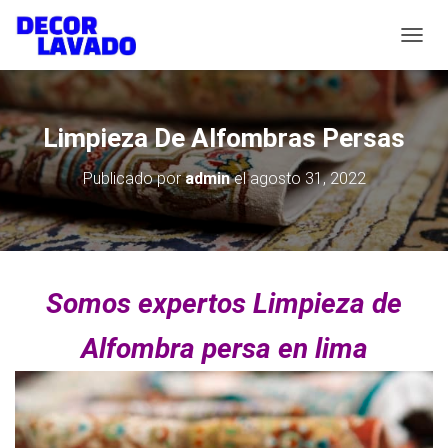
C
A
M
B
I
Limpieza De Alfombras Persas
A
R
Publicado por
admin
el
agosto 31, 2022
M
O
D
O
D
E
Somos expertos Limpieza de
N
A
V
Alfombra persa en lima
E
G
A
C
I