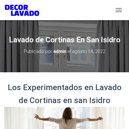
C
A
M
B
I
Lavado de Cortinas En San Isidro
A
R
Publicado por
admin
el
agosto 14, 2022
M
O
D
O
D
E
Los Experimentados en Lavado
N
A
V
de Cortinas en san Isidro
E
G
A
C
I